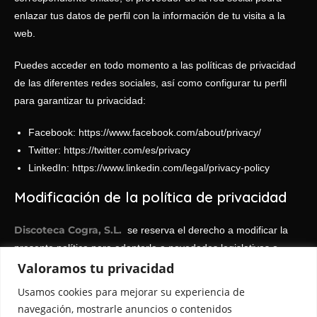
enlazar tus datos de perfil con la información de tu visita a la
web.
Puedes acceder en todo momento a las políticas de privacidad
de las diferentes redes sociales, así como configurar tu perfil
para garantizar tu privacidad:
Facebook:
https://www.facebook.com/about/privacy/
Twitter:
https://twitter.com/es/privacy
LinkedIn:
https://www.linkedin.com/legal/privacy-policy
Modificación de la política de privacidad
Discoteca Cogra, S.L.
se reserva el derecho a modificar la
presente política para adaptarla a novedades legislativas o
Valoramos tu privacidad
jurisprudenciales así como a prácticas de la industria. En dichos
supuestos, el Prestador anunciará en esta página los cambios
Usamos cookies para mejorar su experiencia de
introducidos con razonable antelación a su puesta en práctica.
navegación, mostrarle anuncios o contenidos